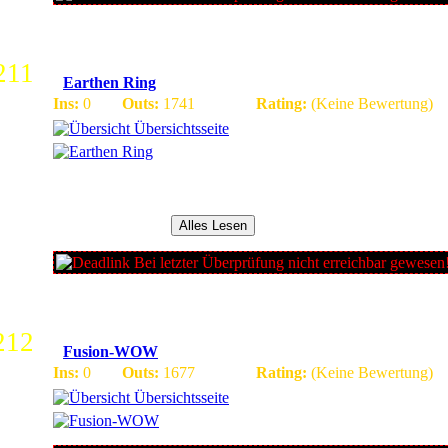
211
Earthen Ring
Ins:
0
Outs:
1741
Rating:
(Keine Bewertung)
Übersichtsseite
German Private Server, Patch 3.3.5 a, 2 realms: Blizzlike & H
except 10x XP), CHARTRANSFER, ViP account available, TS
friendly and cooperative community, Daily Updates, weekly Ev
80 Char-Special...
Alles Lesen
Bei letzter Überprüfung nicht erreichbar gewesen
212
Fusion-WOW
Ins:
0
Outs:
1677
Rating:
(Keine Bewertung)
Übersichtsseite
http://fusion-wow.eu/index.php?page=Portal