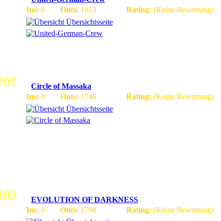
Ins:
0
Outs:
1913
Rating:
(Keine Bewertung)
Übersichtsseite
Blizz Server auf 3.3.5a Wir haben immer Aktionen fÃ¼r Ne
202
Circle of Massaka
Ins:
0
Outs:
1746
Rating:
(Keine Bewertung)
Übersichtsseite
[24/7 ONLINE][NETTE GMS][NICE PLAYERTREFF][T
[SUCHEN JEDE WOCHE EINEN NEUEN GM][WER 5 
BEKOMMT EINEN VIP ACCOUNT][SCHAUT ES EUCH
LOHNT SICH]
203
EVOLUTION OF DARKNESS
Ins:
0
Outs:
1798
Rating:
(Keine Bewertung)