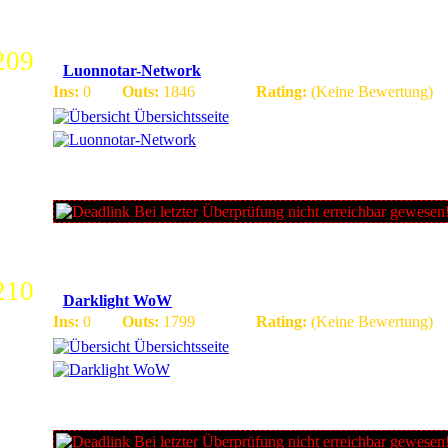
209
Luonnotar-Network
Ins:
0
Outs:
1846
Rating:
(Keine Bewertung)
Übersichtsseite
Highend root Server - 24/7 Online. FÃ¤hige Gamemaster und
und Instanz - Teleporter!6 Berufe! Quest mit Set fÃ¼rn besser
City!
Bei letzter Überprüfung nicht erreichbar gewesen
210
Darklight WoW
Ins:
0
Outs:
1799
Rating:
(Keine Bewertung)
Übersichtsseite
WoW Fun-Server auf Patch 3.3.5a // 2 Playertreffs // Sofort lvl 8
kaufbar, S8 erfarmbar // viel PvP // nette GMs und tÃ¤glich E
und groÃŸes Labyrinth
Bei letzter Überprüfung nicht erreichbar gewesen