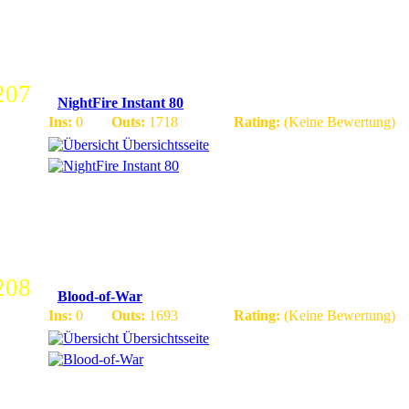
Hordimania bei und besucht uns unter www.hordimania.com -
2007!
207
NightFire Instant 80
Ins:
0
Outs:
1718
Rating:
(Keine Bewertung)
Übersichtsseite
Patch 3.3.5a | Freundliche Community | Freundlicher Support / 
Online | basiert auf arcemu I Suchen 2-3 Scripter | GameMaster
Werde Heute noch ein Teil von uns !
208
Blood-of-War
Ins:
0
Outs:
1693
Rating:
(Keine Bewertung)
Übersichtsseite
3.3.5a WoW-Private Server. Blizzlike (leicht erhÃ¶te Rates) C
und vieles mehr!