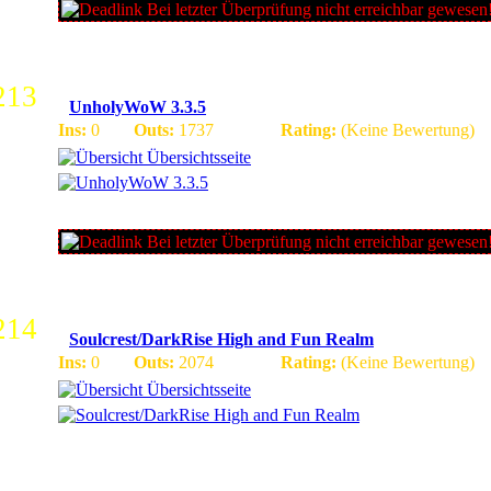
Bei letzter Überprüfung nicht erreichbar gewesen
213
UnholyWoW 3.3.5
Ins:
0
Outs:
1737
Rating:
(Keine Bewertung)
Übersichtsseite
|Deutschsprachig|Instant 80 Funserver|Playertreff| PvP ACTI
24/7 online|Unsere Website wird noch bearbeitet|
Bei letzter Überprüfung nicht erreichbar gewesen
214
Soulcrest/DarkRise High and Fun Realm
Ins:
0
Outs:
2074
Rating:
(Keine Bewertung)
Übersichtsseite
Wir sind ein Deutsch/Englischer Server Mit 2 Realms einem H
Funrealm wir haben nette GmÂ´s und freuen uns auf euch Eue
DarkRise Team