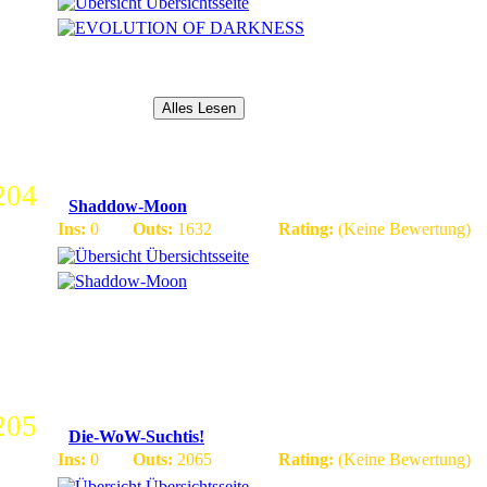
Übersichtsseite
[Klassen fast 100% Bugfrei][Startgeld][Instanzen, Bosse funkt
crashes, rollbacks, downtimes][LvL Equipment][häufige Even
[Shopping Maul][Level Area][Costum Instanze(n), Items u. Bos
Duellplätze...
Alles Lesen
204
Shaddow-Moon
Ins:
0
Outs:
1632
Rating:
(Keine Bewertung)
Übersichtsseite
World of Warcraft\\\\\\\\r\\\\\\\\nShadowmoon\\\\\\\\r\\\\\... Char
(Comming soon)\\\\\\\\r\\\\\\\\n-Jumpevents\\\\\\\\r\\\\\\\... C
´s\\\\\\\\r\\\\\\\\n
205
Die-WoW-Suchtis!
Ins:
0
Outs:
2065
Rating:
(Keine Bewertung)
Übersichtsseite