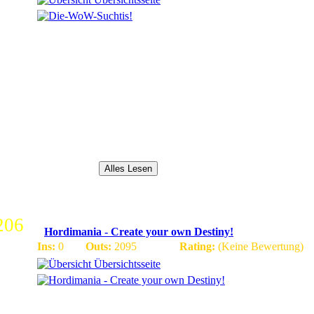
Wir bieten:
- Patch 3.3.5a
- 15x Erfahrung, 7x Drop, 7x Gold, 5x Ruf
- Random BG funktioniert
- Random Dungeon funktioniert
- PDK (außer Anub)
- ICC (außer Luftschiff)
- Open-PvP/PvE
Wir bieten außerdem:
- Homepage mit Forum
- Teamspea...
Alles Lesen
206
Hordimania - Create your own Destiny!
Ins:
0
Outs:
2095
Rating:
(Keine Bewertung)
Übersichtsseite
Du sprichst deutsch und suchst nach einer Gilde die Raids und
einen TS und eine Homepage mit den Molten-News auf deutsch