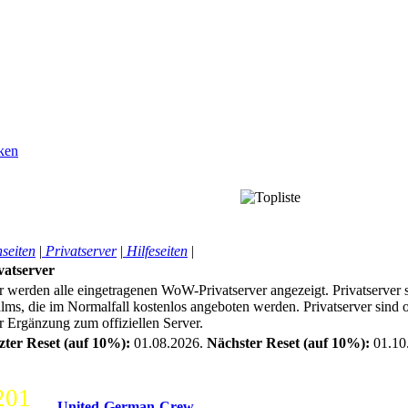
seiten
|
Privatserver
|
Hilfeseiten
|
vatserver
r werden alle eingetragenen WoW-Privatserver angezeigt. Privatserver 
lms, die im Normalfall kostenlos angeboten werden. Privatserver sind of
r Ergänzung zum offiziellen Server.
zter Reset (auf 10%):
01.08.2026.
Nächster Reset (auf 10%):
01.10
201
United-German-Crew