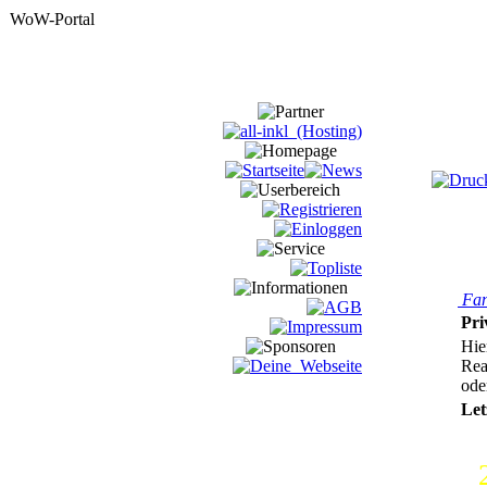
Fan
Pri
Hie
Rea
ode
Let