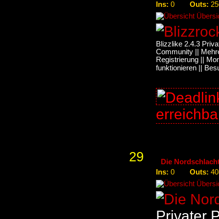
Ins:
Outs:
0
25
Übersic
Blizzlike 2.4.3 Pri
Community || Mehre
Registrierung || Mon
funktionieren || Bes
erreichb
29
Die Nordschlach
Ins:
Outs:
0
40
Übersic
Privater 