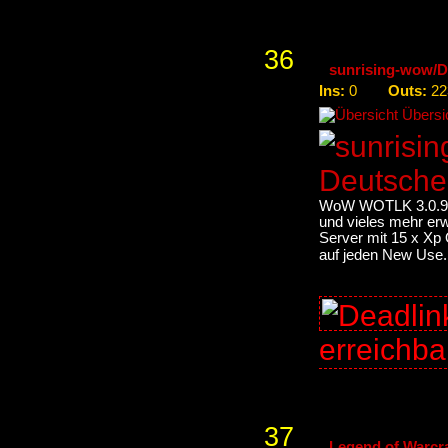
36
sunrising-wow/De
Ins:
Outs:
0
22
Übersic
WoW WOTLK 3.0.9, f
und vieles mehr erw
Server mit 15 x Xp 
auf jeden New Use.
erreichb
37
Legend of Warcraf