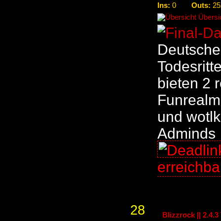
Ins:
Outs:
0
25
Übersic
Deutsche
Todesritte
bieten 2 
Funrealm m
und wotl
Adminds
erreichb
28
Blizzrock || 2.4.