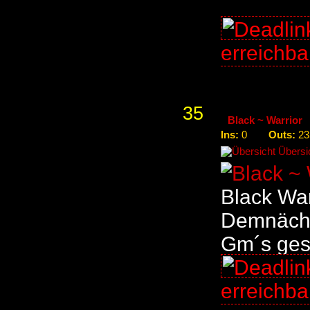
erreichb
35
Black ~ Warrior
Ins:
Outs:
0
23
Übersic
Black War
Demnächs
Gm´s ges
erreichb