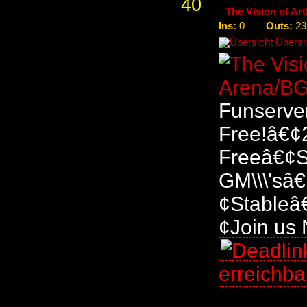
40
The Vision of Ar
Ins:
Outs:
0
23
Übersic
Funserver
Free!â€¢
Freeâ€¢S
GM\\\'sâ
¢Stableâ
¢Join us 
erreichb