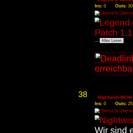
Ins:
Outs:
0
30
Übersic
...
Alles Lesen
erreichb
38
Nightwish-WOW [
Ins:
Outs:
0
25
Übersic
Wir sind 