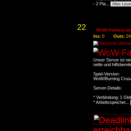
- 2 Pla...
Alles Lese
22
WoW-Fantasy.net 
Ins:
Outs:
0
24
Übersic
Unser Server ist ne
nette und hilfsberei
Spiel-Version:
WoW/Burning Crusa
Server-Details:
* Verbindung: 1 Gbi
* Arbeitsspeicher...
erreichb