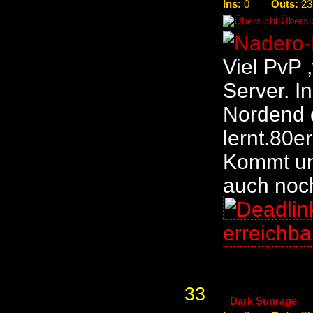
Ins:
Outs:
0
23
Übersic
Viel PvP
Server. I
Nordend d
lernt.80e
Kommt un
auch noc
erreichb
33
Dark Sunrage