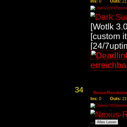
Ins:
Outs:
0
21
Übersic
[Wotlk 3.
[custom i
[24/7upti
erreichb
34
Nexus-Revolutio
Ins:
Outs:
0
21
Übersic
...
Alles Lesen