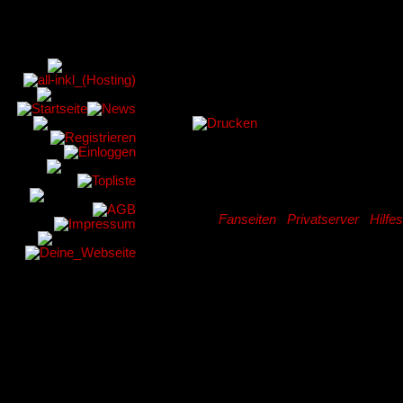
Fanseiten
|
Privatserver
|
Hilfe
Privatserver
Hier werden al
Privatserver an
haben) Realms,
angeboten werde
gute Alternati