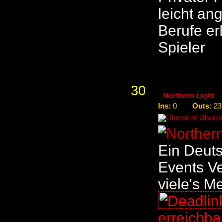
leicht an
Berufe erl
Spieler
30
Northern Light
Ins:
Outs:
0
23
Übersic
Ein Deuts
Events V
viele's M
erreichb