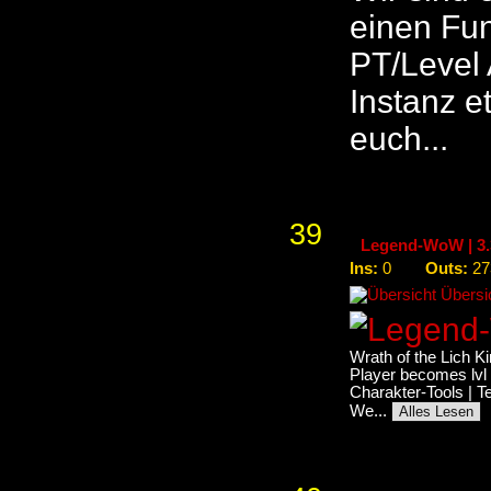
einen Fun
PT/Level
Instanz e
euch...
39
Legend-WoW | 3.3
Ins:
Outs:
0
27
Übersic
Wrath of the Lich Ki
Player becomes lvl 
Charakter-Tools | T
We...
Alles Lesen