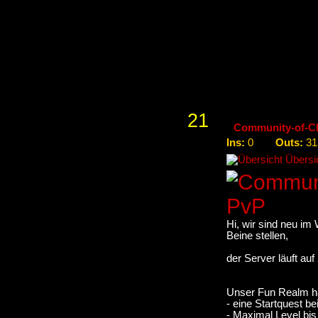
offiziellen Serve
Letzter Reset 
Nächster Rese
21
Community-of-Ch
Ins:
Outs:
0
31
Übersic
Hi, wir sind neu im
Beine stellen,
der Server läuft auf 
Unser Fun Realm ha
- eine Startquest 
- Maximal Level bis