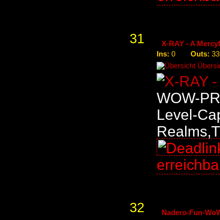
31
X-RAY - A Mercyf
Ins:
Outs:
0
33
Übersic
WOW-PRI
Level-Cap
Realms,TS
erreichb
32
Nadero-Fun-WoW