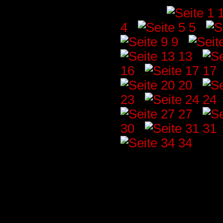
Seiten: [
4
] [
5
] [
9
] [
13
] [
16
] [
17
]
20
] [
23
] [
24
]
27
] [
30
] [
31
]
34
]
Für die Inhalte der Topliste sin