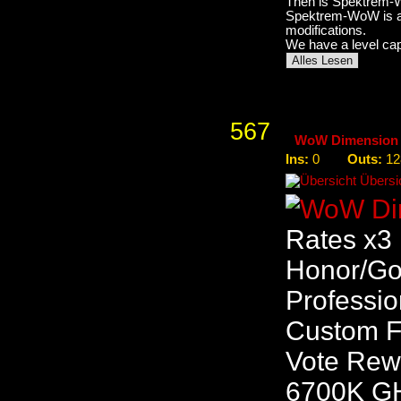
Then is Spektrem-Wo
Spektrem-WoW is a 
modifications.
We have a level ca
Alles Lesen
567
WoW Dimension
Ins:
Outs:
0
12
Übersic
Rates x3 
Honor/Go
Professio
Custom Fi
Vote Rewa
6700K G