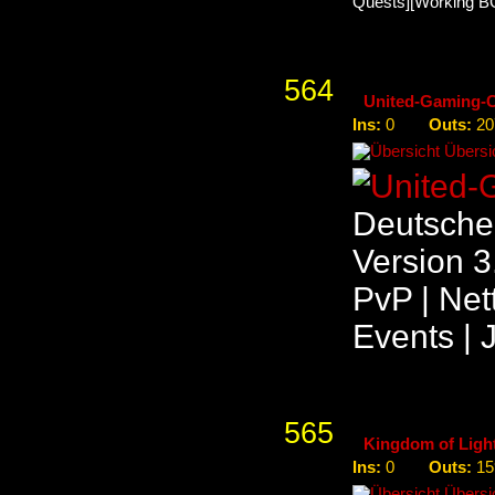
Quests][Working B
564
United-Gaming-
Ins:
Outs:
0
20
Übersic
Deutscher
Version 3.
PvP | Net
Events |
565
Kingdom of Ligh
Ins:
Outs:
0
15
Übersic