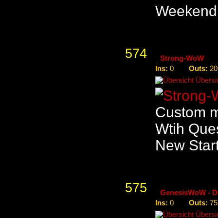
Weekend 4
574
Strong-WoW
Ins:
Outs:
0
20
Übersic
Custom m
Wtih Que
New Star
575
GenesisWoW - D
Ins:
Outs:
0
75
Übersic