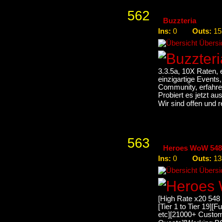
562
Buzzteria
Ins:
Outs:
0
15
Übersic
3.3.5a, 10X Raten, 
einzigartige Events
Community, erfahren
Probiert es jetzt aus
Wir sind offen und r
563
Heroes WoW 548 
Ins:
Outs:
0
13
Übersic
[High Rate x20 548
[Tier 1 to Tier 19]
etc][21000+ Custom