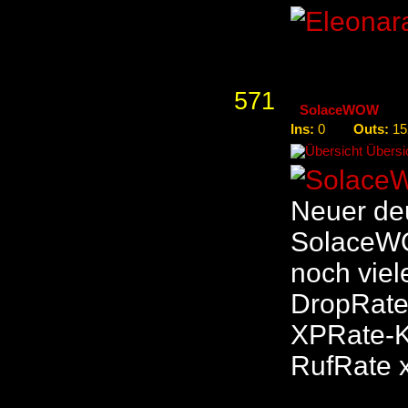
571
SolaceWOW
Ins:
Outs:
0
15
Übersic
Neuer de
SolaceWO
noch vie
DropRate
XPRate-K
RufRate 