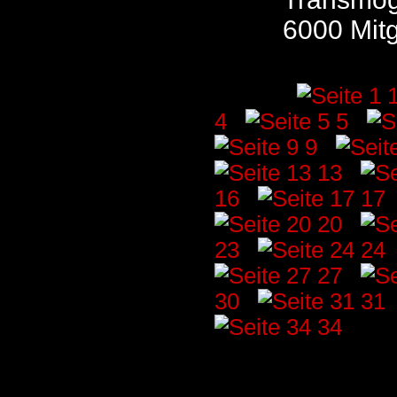
6000 Mitg
Seiten: [
4
] [
5
] [
9
] [
13
] [
16
] [
17
]
20
] [
23
] [
24
]
27
] [
30
] [
31
]
34
]
Für die Inhalte der Topliste sin