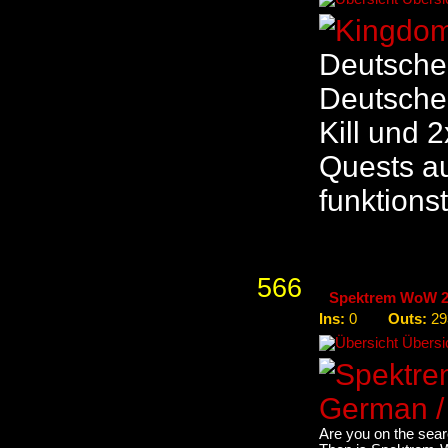
Deutscher
Deutscher
Kill und 
Quests a
funktions
566
Spektrem WoW 25
Ins:
Outs:
0
29
Übersic
Are you on the sear