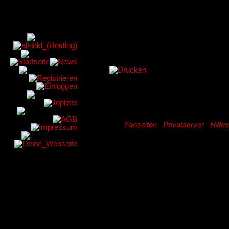
Fanseiten
|
Privatserver
|
Hilfe
Privatserver
Hier werden al
Privatserver an
haben) Realms,
angeboten werde
gute Alternati