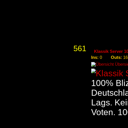
offiziellen Serve
Letzter Reset 
Nächster Rese
561
Klassik Server 1
Ins:
Outs:
0
16
Übersic
100% Bliz
Deutschl
Lags. Kei
Voten. 10