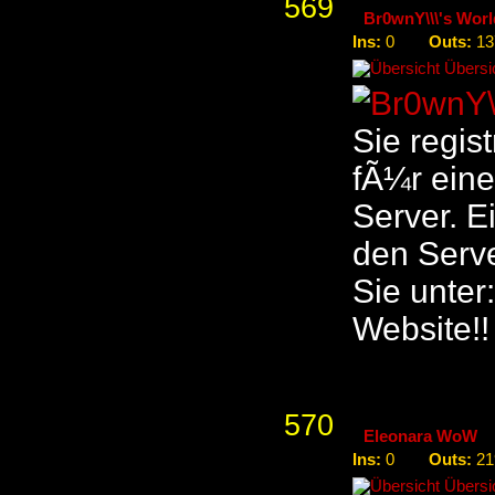
569
Br0wnY\\\'s Worl
Ins:
Outs:
0
13
Übersic
Sie regist
fÃ¼r eine
Server. E
den Serve
Sie unter
Website!!
570
Eleonara WoW
Ins:
Outs:
0
21
Übersic