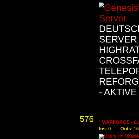
DEUTSC
SERVER 
HIGHRAT
CROSSFA
TELEPOR
REFORGE
- AKTIV
576
WARFORGE - Cust
Ins:
Outs:
0
16
Übersic