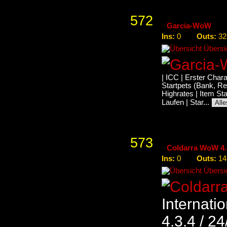
572
Garcia-WoW
Ins:
Outs:
0
32
Übersic
| ICC | Erster Char
Startpets (Bank, Re
Highrates | Item St
Laufen | Star...
All
573
Coldarra WoW 4.
Ins:
Outs:
0
14
Übersic
Internati
4.3.4 / 24