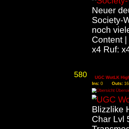
Neuer de
Society-W
noch viel
Content |
x4 Ruf: x
580
UGC WotLK High
Ins:
Outs:
0
16
Übersic
Blizzlike
Char Lvl 
Transmog 