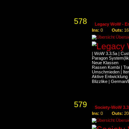
578
Legacy WoW - E
Ins:
Outs:
0
16
Übersic
| WoW 3.3.5a | Cus
Paragon System(lik
Neue Klassen
Rassen Kombi | Tr
Umschmieden | Ite
Aktive Entwicklung 
Blizzlike | German/
579
Society-WoW 3.3
Ins:
Outs:
0
20
Übersic