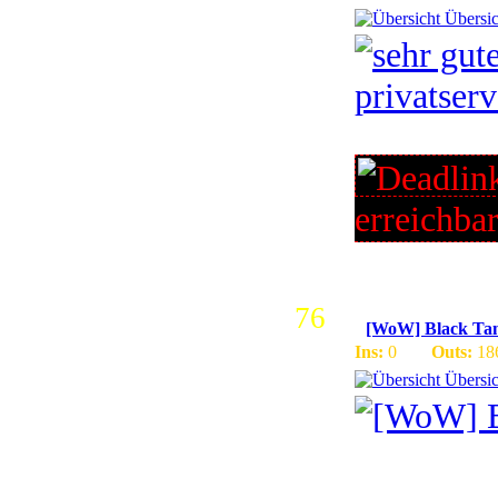
Übersic
erreichba
76
[WoW] Black Ta
Ins:
0
Outs:
18
Übersic
World of 