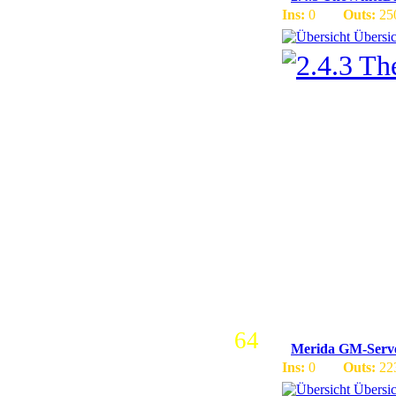
Ins:
0
Outs:
25
Übersic
2.4.3 Ser
+10,1 GB 
Castente 
Feindlich
Freundlic
120 Level
64
Merida GM-Serve
Ins:
0
Outs:
22
Übersic