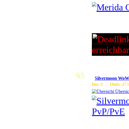
Hier ist j
Kommandos
erreichba
65
Silvermoon WoW 
Ins:
0
Outs:
473
Übersic
WoW TBC 2