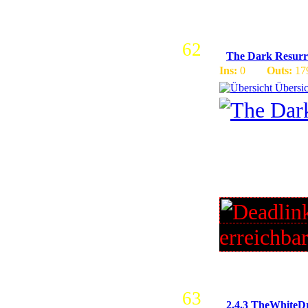
62
The Dark Resurr
Ins:
0
Outs:
17
Übersic
Fun und B
3.1.3 | P
| New Tow
erreichba
63
2.4.3 TheWhiteD