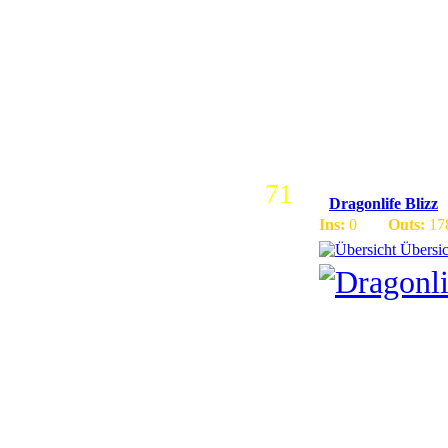
Version 3.
Nette deu
| JOIN 
71
Dragonlife Blizz
Ins:
0
Outs:
17
Übersic
Wir sind ein neues P
Wir stellen euch hie
- Dragonlife Blizz