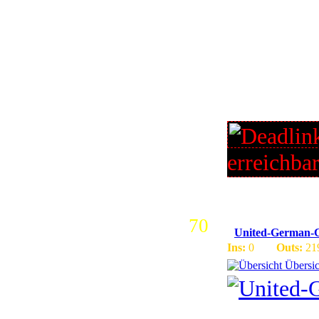
Community
rate | In
Support |
Battlegro
| JOIN US
erreichba
70
United-German-
Ins:
0
Outs:
21
Übersic
Deutscher