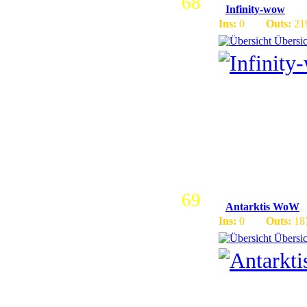
68
Infinity-wow
Ins:
0
Outs:
21
Übersic
3.1.3 | La
Community
Support |
69
Antarktis WoW
Ins:
0
Outs:
18
Übersic
German 3.