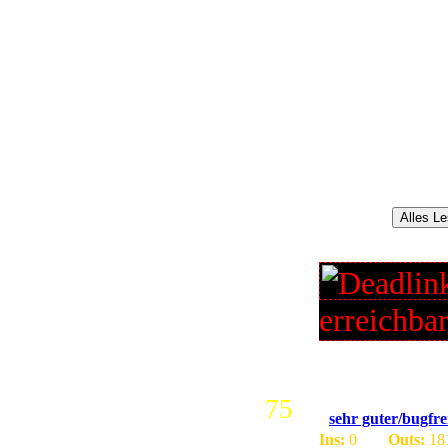
Wir sind ein neues P
Wir stellen euch hie
- Dragonlife Blizz
Root Infos:
- AMD P...
Alles L
erreichba
75
sehr guter/bugfrei
Ins:
0
Outs:
18