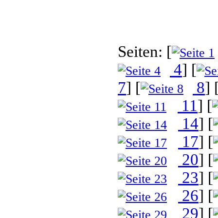
Latenz! 
Seiten: [
4
] [
7
] [
8
] 
11
] [
14
] [
17
] [
20
] [
23
] [
26
] [
29
] [