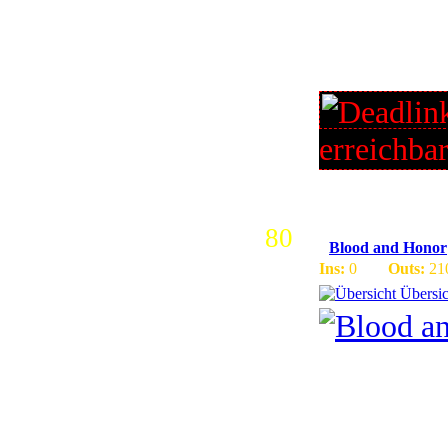
Junger deu
3.1.3, Are
Todesritte
erreichba
80
Blood and Honor
Ins:
0
Outs:
21
Übersic
Deutsche
Version 3.
Nette deu