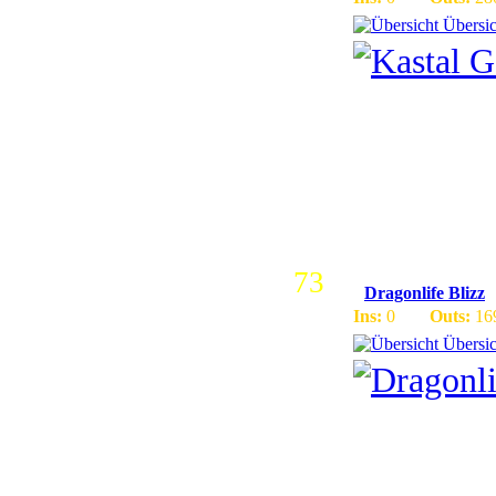
Übersic
German Fu
Shopping
Set ++ In
73
Dragonlife Blizz
Ins:
0
Outs:
16
Übersic
[URL=http://upload.e
Wir sind ein neues P
Wir stellen euch hie