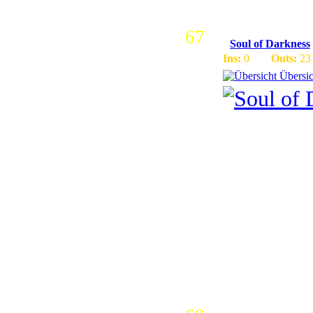
67
Soul of Darkness
Ins:
0
Outs:
23
Übersic
Blizzlike 
freigegebe
Nette GM´
System | 2
Pings | T
vieles me