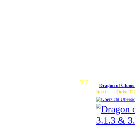
WoW(WOTL
StartLeve
sehr nett
Bugfixes 
schneller
TS-Serve
77
Dragon of Chaos 
Ins:
0
Outs:
32
Übersic
Dragon of