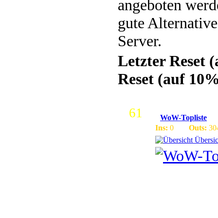
angeboten werde
gute Alternativ
Server.
Letzter Reset 
Reset (auf 10%
61
WoW-Topliste
Ins:
0
Outs:
30
Übersic
Die Neue 
Anmelden
!