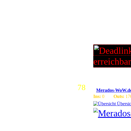
& 3.2.0 W
Fun Serv
3.2.0 200
visit: w
erreichba
78
Merados-WoW.d
Ins:
0
Outs:
17
Übersic
3.1.3 Fre