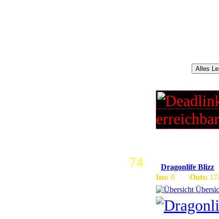
- Dragonlife Blizz
Root Infos:
- AMD P...
Alles L
erreichba
74
Dragonlife Blizz
Ins:
0
Outs:
17
Übersic
[URL=http://upload.e