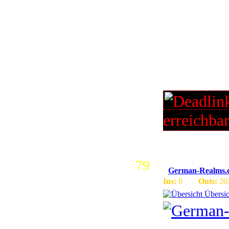
Blizzlik
GERMAN S
Instances
Free :: 
MORE :: 
erreichba
79
German-Realms.de 
Ins:
0
Outs:
20
Übersic