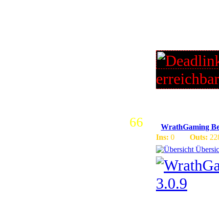
PvP/PvE -
Stable Co
- No Lags
erreichba
66
WrathGaming Bes
Ins:
0
Outs:
22
Übersic
WoW Ser