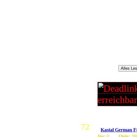
Root Infos:
- AMD Phenom x 4
- Quad Core ( AM 2
- 4 GB DDR2 Ram
- 2x360 GB
- SATA ...
Alles Le
erreichba
72
Kastal German Fu
Ins:
0
Outs:
28