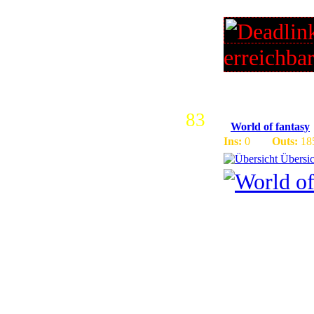
gefrieren!
erreichba
83
World of fantasy
Ins:
0
Outs:
18
Übersic
World of 
LvL cap 1
Playertre
andere rea
raten