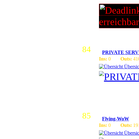
erreichba
84
PRIVATE SER
Ins:
0
Outs:
41
Übersic
toplist w
85
Flying-WoW
Ins:
0
Outs:
19
Übersic