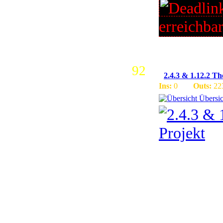
erreichba
92
2.4.3 & 1.12.2 
Ins:
0
Outs:
22
Übersic
+Max. 3 
5000 Star
mit den F
mit Frein