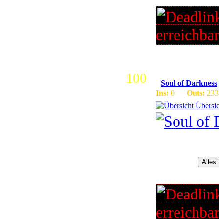
erreichba
100
Soul of Darkness
Ins:
0
Outs:
233
Übersic
Wir sind ein Deutsc
Highrate Realm mit 
netten Community, t
,Chartransf...
Alles
erreichba