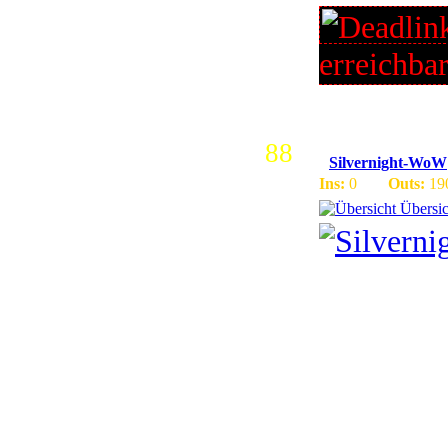
erreichba
88
Silvernight-WoW
Ins:
0
Outs:
19
Übersic
Silvernig
Version 3
Community
einfach v
lÃ¤uft au