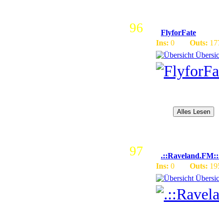
96
FlyforFate
Ins:
0
Outs:
17
Übersic
Ihr wollt kostenlose
Freund das Flyff Fl
Spaß als alleine. Ih
ein...
Alles Lesen
97
.::Raveland.FM::
Ins:
0
Outs:
19
Übersic
Wir spiel