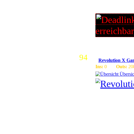
FRIENDL
erreichba
94
Revolution X Ga
Ins:
0
Outs:
20
Übersic
Revolutio
online Se
Event,Te
Instanzen