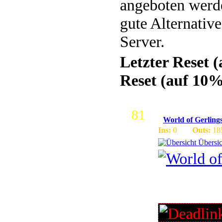
angeboten werde
gute Alternativ
Server.
Letzter Reset 
Reset (auf 10%
81
World of Gerling
Ins:
0
Outs:
18
Übersic
3.2.0a / F
1000 Star