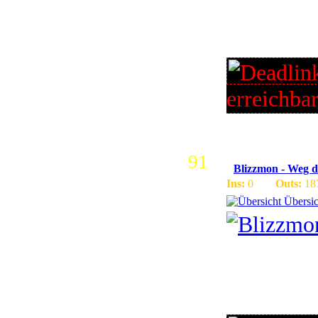
uns an er
viele Even
erreichba
91
Blizzmon - Weg d
Ins:
0
Outs:
18
Übersic
3.2.2 Ser
Funlike&
Gamer