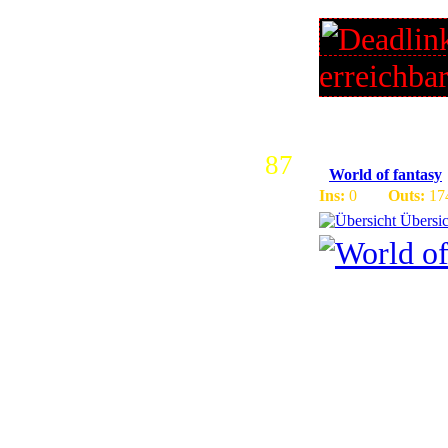
erreichba
87
World of fantasy
Ins:
0
Outs:
17
Übersic
World of 
LvL cap 1
Playertre
andere rea
raten