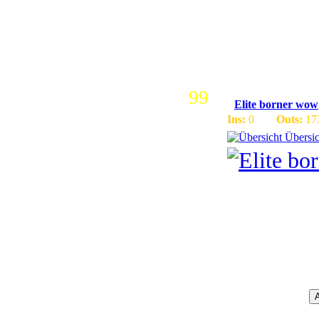
Eiskronen
ein Teil v
99
Elite borner wow
Ins:
0
Outs:
17
Übersic
Hallo.
Hier sind die wichti
Wir sind ein Highrat
Haben erhöhte raten
Mann muss sich das 
Unser Team:
Blackwarfire= Projek
Andreas= Co. Projek
Kev=Gamemas...