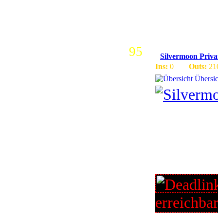
T10.5 Ne
95
Silvermoon Priv
Ins:
0
Outs:
21
Übersic
Patch: 3.
jederman(
Kommt un
Custom It
erreichba