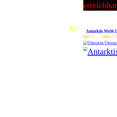
erreichba
82
Antarktis WoW 
Ins:
0
Outs:
17
Übersic
German 3.
Community 
| InGame 
Support |
Battlegro
| JOIN US!