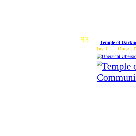
Rate 120 
Server und
93
Temple of Darkn
Ins:
0
Outs:
23
Übersic
MULTIG
3.3.5A W
COUNTE
MUCH MO
GERMAN