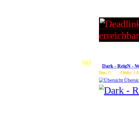
uns an er
viele Even
erreichba
90
Dark - ReigN -
Ins:
0
Outs:
18
Übersic
Wir sind 
Server au
2 Realms 
Support u