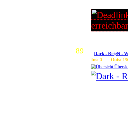
online
erreichba
89
Dark - ReigN -
Ins:
0
Outs:
19
Übersic
Wir sind 
Server au
2 Realms 
Support u