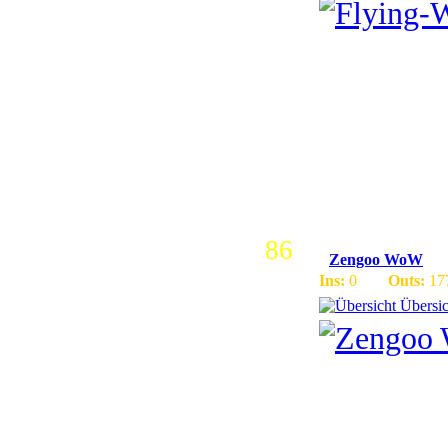
Funlike S
Ingame er
3.3.5a X
Mob XP 
86
Zengoo WoW
Ins:
0
Outs:
17
Übersic
Wir sind ein deutsch
sein das einiges noch
Wir sind auf dem Pat
Wir haben ein PVP 