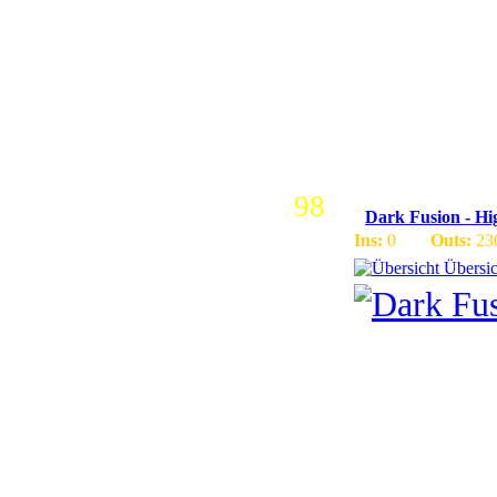
Tag und d
Wasrcraft
Musik d
98
Dark Fusion - Hi
Ins:
0
Outs:
23
Übersic
Deutscher
Lags, gut
Community
Funktioni