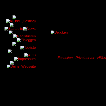
Fanseiten
|
Privatserver
|
Hilfe
Privatserver
Hier werden al
Privatserver an
haben) Realms,
angeboten werde
gute Alternati