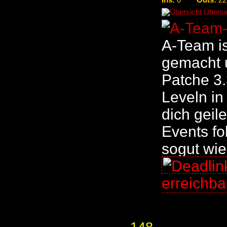
0
22
Übersic
A-Team is
gemacht u
Patche 3.
Leveln in
dich geil
Events fo
sogut wie
erreichb