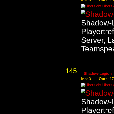
0
18
Übersic
Shadow-L
Playertre
Server, La
Teamspe
145
Shadow-Legion
Ins:
Outs:
0
17
Übersic
Shadow-L
Playertre