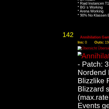
* Raid Instancen T1
* BG´s Working
* Arena Working
* 90% No Klassen B
142
Annihilation Ga
Ins:
Outs:
0
19
Übersic
- Patch: 
Nordend 
Blizzlike
Blizzard 
(max.rate
Events ge