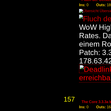
Ins:
Outs:
0
18
Übersic
WoW High
Rates. Da
einem Roo
Patch: 3.
178.63.4
erreichb
157
The Core 3.3.3a 
Ins:
Outs:
0
16