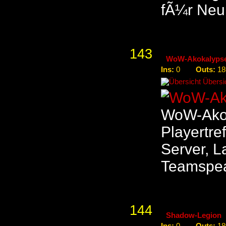
fÃ¼r Neu
143
WoW-Akokalyps
Ins:
Outs:
0
18
Übersic
WoW-Akok
Playertre
Server, La
Teamspe
144
Shadow-Legion
Ins:
Outs: