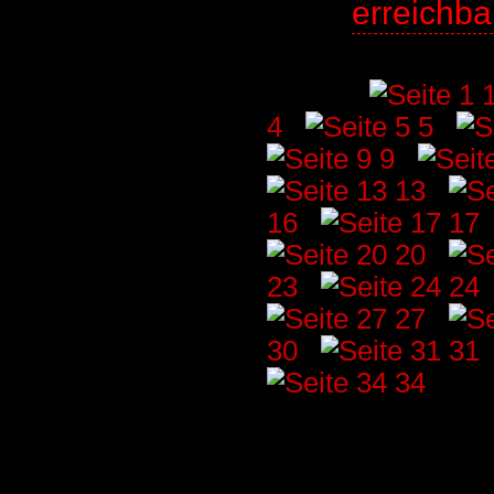
erreichb
Seiten: [
4
] [
5
] [
9
] [
13
] [
16
] [
17
]
20
] [
23
] [
24
]
27
] [
30
] [
31
]
34
]
Für die Inhalte der Topliste sin