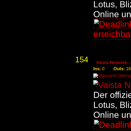
Lotus, Bl
Online u
erreichb
154
Vaista Network .:
Ins:
Outs:
0
16
Übersic
Der offiz
Lotus, Bl
Online u