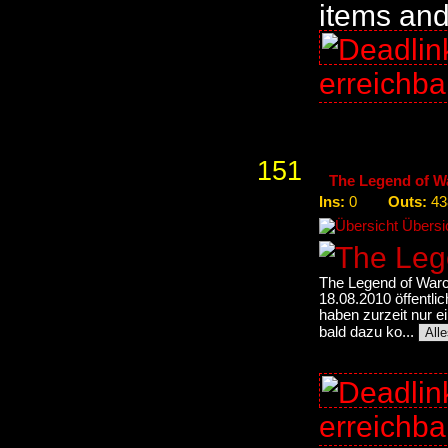
items an
erreichb
151
The Legend of W
Ins:
Outs:
0
43
Übersic
The Legend of Warcr
18.08.2010 öffentlic
haben zurzeit nur e
bald dazu ko...
All
erreichb