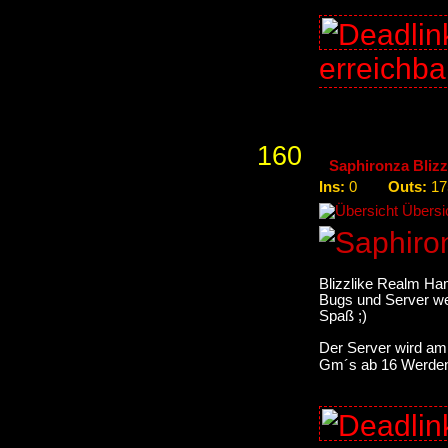
erreichb
160
Saphironza Blizz
Ins:
Outs:
0
17
Übersic
Blizzlike Realm Ha
Bugs und Server we
Spaß ;)
Der Server wird am 
Gm´s ab 16 Werden 