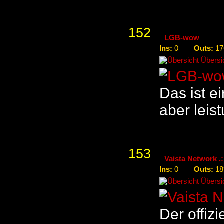
152
LGB-wow
Ins:
Outs:
0
17
Übersic
Das ist e
aber leis
153
Vaista Network .:
Ins:
Outs:
0
18
Übersic
Der offiz