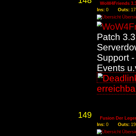
148
WoW4Friends 3.3
Ins:
Outs:
0
17
Übersic
Patch 3.3
Serverdo
Support -
Events u.
erreichb
149
Fusion Der Leg
Ins:
Outs:
0
19
Übersic