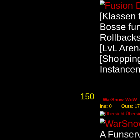
[Klassen 
Bosse fun
Rollbacks
[LvL Aren
[Shopping
Instance
150
WarSnow-WoW
Ins:
Outs:
0
17
Übersic
A Funserv