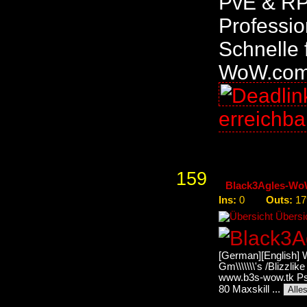
PvE & RP 
Professio
Schnelle 
WoW.co
erreichb
159
Black3Agles-Wo
Ins:
Outs:
0
17
Übersic
[German][English] W
Gm\\\\\\\'s /Blizzl
www.b3s-wow.tk Ps
80 Maxskill ...
Alle