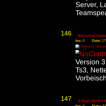
Server, La
Teamspe
146
NoControl Game
Ins:
Outs:
0
17
Übersic
Version 3.
Ts3, Nett
Vorbeisch
147
A-Team-WoW // 
Ins:
Outs: