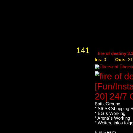
offiziellen Serve
Letzter Reset 
Nächster Rese
141
fire of destiny 3
Ins:
Outs:
0
21
Übersic
BattleGround
* S6-S8 Shopping 
* BG´s Working
* Arena´s Working
* Weitere infos folg
Fun Realm