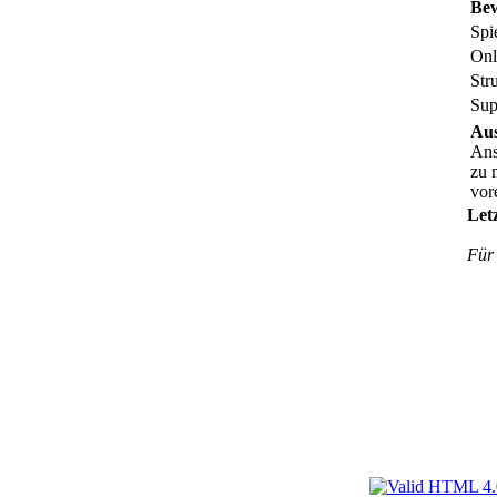
Be
Spi
Onl
Str
Sup
Aus
Ans
zu 
vor
Let
Für 