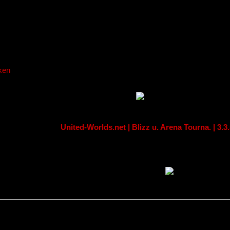
United-Worlds.net | Blizz u. Arena Tourna. | 3.3
Patch 3.3.5! •Â» Instant 80 PvP Arena and retailed Blizzlike Realm w
nline •Â» +300 Players and 2000 users every day •Â» Up2Date •Â» 
Own Support Team + Dev\\\\\\\'s •Â» United-Worlds
gramm Votes (Ins) pro Monat
Diagramm Outs p
atsverlauf
wertung vom Adminteam
eleranzahl
Keine Angabe