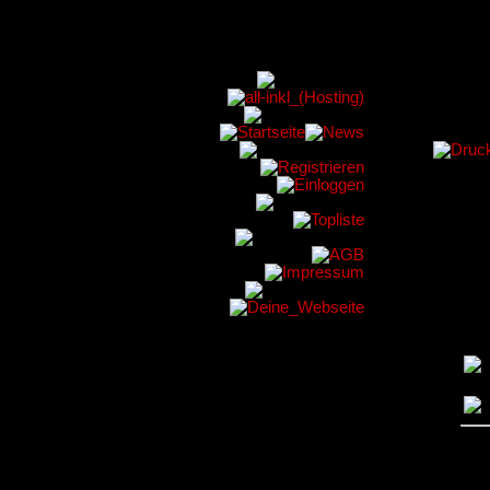
O
Dia
Mon
Be
Spi