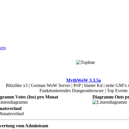
MythWoW 3.3.5a
Blizzlike x3 | German WoW Server | PvP | Starter Kit | nette GM\'s s
Funktionierendes Dungeonbrowser | Top Events
gramm Votes (Ins) pro Monat
Diagramm Outs p
atsverlauf
wertung vom Adminteam