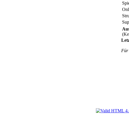
Spi
Onl
Str
Sup
Aus
(Ke
Let
Für 