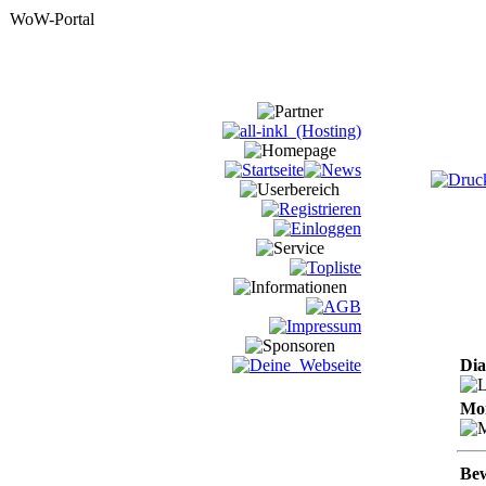
Dia
Mon
Be