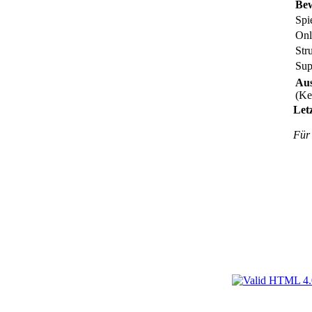
Be
Spi
Onl
Str
Sup
Aus
(Ke
Let
Für 