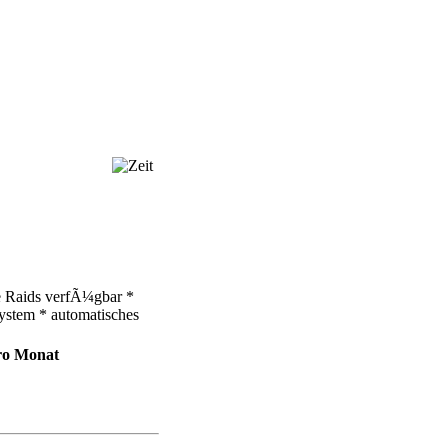
le Raids verfÃ¼gbar *
System * automatisches
ro Monat