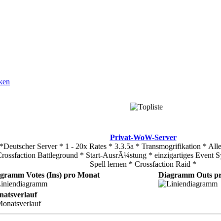
Privat-WoW-Server
*Deutscher Server * 1 - 20x Rates * 3.3.5a * Transmogrifikation * Al
rossfaction Battleground * Start-AusrÃ¼stung * einzigartiges Event 
Spell lernen * Crossfaction Raid *
gramm Votes (Ins) pro Monat
Diagramm Outs p
atsverlauf