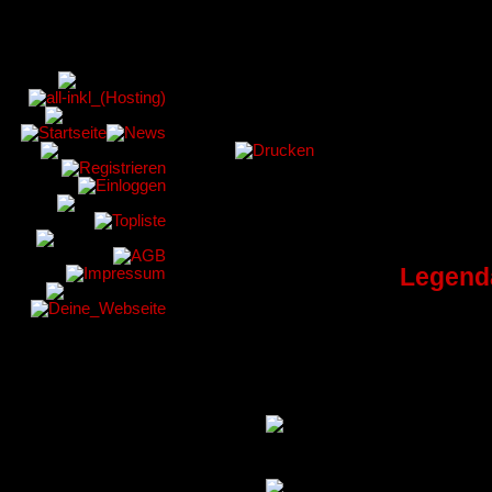
Legend
Wir sind ein noc
Patch 5.0.5 | Nette
Cataclysem + S
Diagramm Votes (I
Monatsverlauf